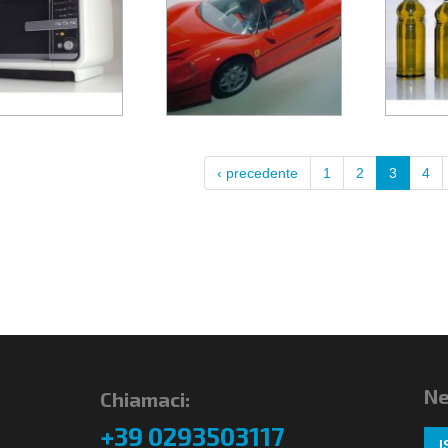
‹ precedente
1
2
3
4
Ne
Chiamaci:
+39 0293503117
I