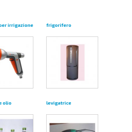
per irrigazione
frigorifero
e olio
levigatrice