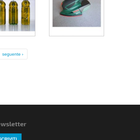
seguente ›
wsletter
SCRIVITI