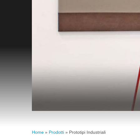
Tu
Home
»
Prodotti
»
Prototipi Industriali
sei