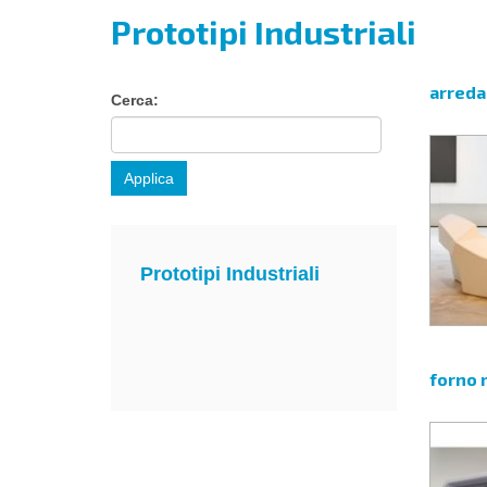
qui
Prototipi Industriali
arreda
Cerca:
Applica
Prototipi Industriali
forno 