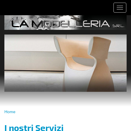
Salta
Toggl
al
naviga
contenuto
principale
Tu
Home
sei
qui
I nostri Servizi