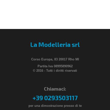
La Modelleria srl
Corso Europa, 83 20017 Rho MI
Partita Iva 08995890962
© 2016 - Tutti i diritti riservati
Chiamaci:
+39 0293503117
per una dimostrazione presso di te