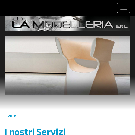
Salta
Toggl
al
naviga
contenuto
principale
Tu
Home
sei
qui
I nostri Servizi