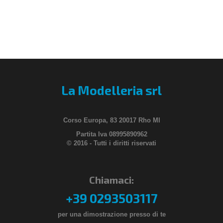
La Modelleria srl
Corso Europa, 83 20017 Rho MI
Partita Iva 08995890962
© 2016 - Tutti i diritti riservati
Chiamaci:
+39 0293503117
per una dimostrazione presso di te