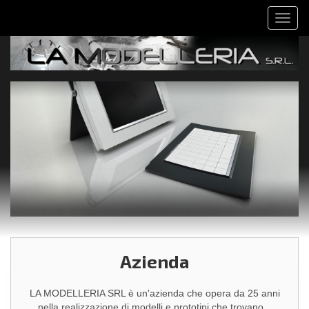
Salta
Toggl
al
naviga
contenuto
principale
Azienda
LA MODELLERIA SRL è un'azienda che opera da 25 anni
nella realizzazione di modelli e prototipi che trovano...