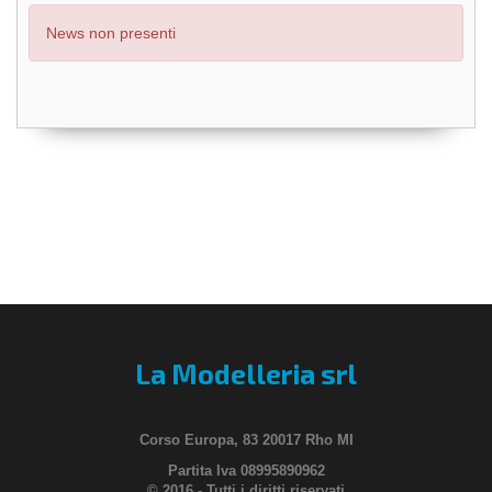
News non presenti
La Modelleria srl
Corso Europa, 83 20017 Rho MI
Partita Iva 08995890962
© 2016 - Tutti i diritti riservati