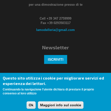
per una dimostrazione presso di te
Cell +39 347 2759999
Fax +39 0293503117
lamodelleria@gmail.com
Newsletter
ISCRIVITI
Seguici anche su
Questo sito utilizza i cookie per migliorare servizi ed
esperienza dei lettori.
Continuando la navigazione l'utente dichiara di prestare il proprio
consenso al loro utilizzo
Posizionamento sui Motori
|
Insem Spa
Ok
Maggiori info sul cookie