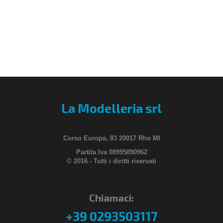
La Modelleria srl
Corso Europa, 83 20017 Rho MI
Partita Iva 08995890962
© 2016 - Tutti i diritti riservati
Chiamaci:
+39 0293503117