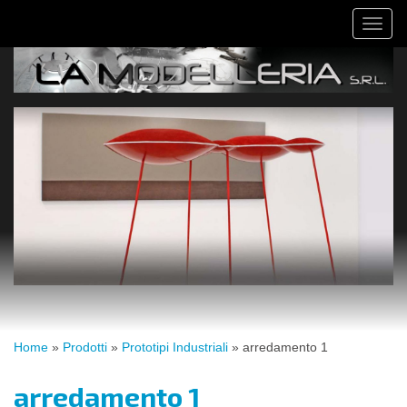
Salta
Toggl
al
naviga
contenuto
principale
Tu
Home
»
Prodotti
»
Prototipi Industriali
»
arredamento 1
sei
qui
arredamento 1