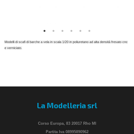
Modelli di scafi di barche a vela in scala 1/20 in poliuretano ad alta densità fresato cnc
e verniciato.
La Modelleria srl
Corso Europa, 83 20017 Rho MI
Partita Iva 08995890962