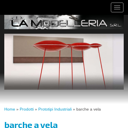
Salta
Toggl
al
naviga
contenuto
principale
Tu
Home
»
Prodotti
»
Prototipi Industriali
»
barche a vela
sei
qui
barche a vela