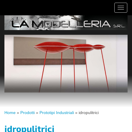
Salta
Toggl
al
naviga
contenuto
principale
Tu
Home
»
Prodotti
»
Prototipi Industriali
»
idropulitrici
sei
qui
idropulitrici