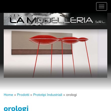
Salta
Toggl
al
naviga
contenuto
principale
Tu
Home
»
Prodotti
»
Prototipi Industriali
»
orologi
sei
qui
orologi