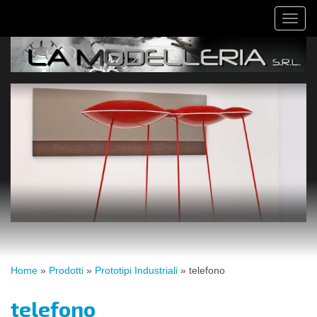
Salta
Toggl
al
naviga
contenuto
principale
Tu
Home
»
Prodotti
»
Prototipi Industriali
»
telefono
sei
qui
telefono